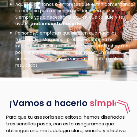
Aquellas personas o empresas que están comenzando
su negocio pero no saben por dónde empezar.
S
iempre vas a necesitar a alguien que te guíe y te
ayude,
¡nos encanta hacerlo!
Personas o empresas que sienten que nada les
funciona en Marketing. probablemente ya han
intentado todo sin resultados. (Pero siempre hay más
por hacer), para ellos es Simple tomar un respiro,
ordenar la casa y comenzar una estructura sólida y de
resultados.
¡Vamos a hacerlo
simple
!
Para que tu asesoría sea exitosa, hemos diseñados
tres sencillos pasos, con esto aseguramos que
obtengas una metodología clara, sencilla y efectiva: